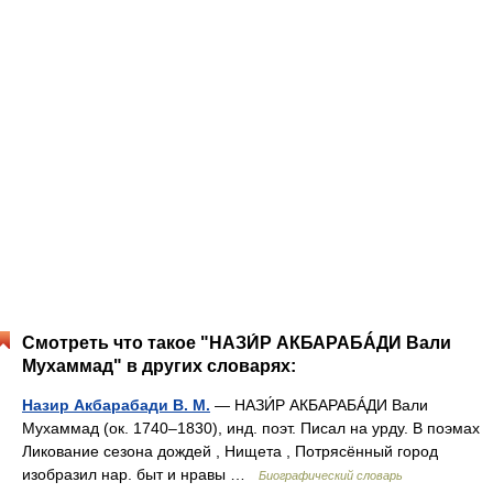
Смотреть что такое "НАЗИ́Р АКБАРАБÁДИ Вали
Мухаммад" в других словарях:
Назир Акбарабади В. М.
— НАЗИ́Р АКБАРАБÁДИ Вали
Мухаммад (ок. 1740–1830), инд. поэт. Писал на урду. В поэмах
Ликование сезона дождей , Нищета , Потрясённый город
изобразил нар. быт и нравы …
Биографический словарь