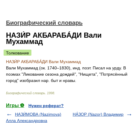
Биографический словарь
НАЗИ́Р АКБАРАБÁДИ Вали
Мухаммад
Толкование
НАЗИ́Р АКБАРАБÁДИ Вали Мухаммад
Вали Мухаммад (ок. 1740–1830), инд. поэт. Писал на урду. В
поэмах "Ликование сезона дождей", "Нищета", "Потрясённый
город" изобразил нар. быт и нравы.
Биографический словарь
.
1998
.
Игры ⚽
Нужен реферат?
НАЗИ́МОВА (Nazimova)
НÁЗОР (Nazor) Владимир
Алла Александровна